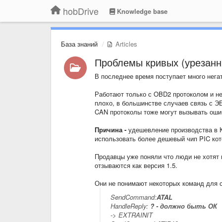
hobDrive
Knowledge base
База знаний
Articles
Проблемы кривых (урезанн
В последнее время поступает много негат
Работают только с OBD2 протоколом и н
плохо, в большинстве случаев связь с Э
CAN протоколы тоже могут вызывать оши
Причина -
удешевление производства в К
использовать более дешевый чип PIC кот
Продавцы уже поняли что люди не хотят 
отзываются как версия 1.5.
Они не понимают некоторых команд для с
SendCommand:
ATAL
HandleReply:
? - должно быть ОК
-> EXTRAINIT