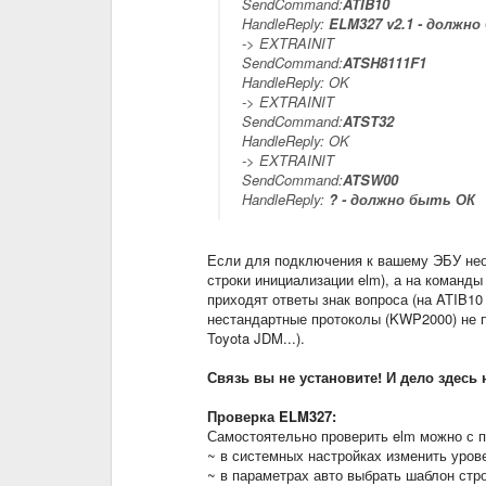
SendCommand:
ATIB10
HandleReply:
ELM327 v2.1 - должно
-> EXTRAINIT
SendCommand:
ATSH8111F1
HandleReply: OK
-> EXTRAINIT
SendCommand:
ATST32
HandleReply: OK
-> EXTRAINIT
SendCommand:
ATSW00
HandleReply:
? - должно быть ОК
Если для подключения к вашему ЭБУ нео
строки инициализации elm), а на команды
приходят ответы знак вопроса (на ATIB10 
нестандартные протоколы (KWP2000) не п
Toyota JDM...).
Связь вы не установите! И дело здесь
Проверка ELM327:
Самостоятельно проверить elm можно с 
~ в системных настройках изменить уровен
~ в параметрах авто выбрать шаблон стр