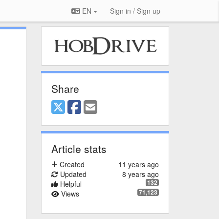
EN
Sign in / Sign up
Share
Article stats
Created
11 years ago
Updated
8 years ago
132
Helpful
71,123
Views