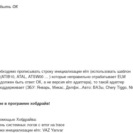
 быть ОК
бходимо прописывать строку инициализации elm (использовать шаблон
 (ATIB10, ATAL, ATSW00 ... ) которые неправильно отрабатывает ELM
должен быть ответ ОК, а не версия elm адаптера), то такой адаптер
оддерживает (ЭБУ: Январь, Микас, Делфи...Авто: ВАЗы, Chery Tiggo, Ni
 не в программе хобдрайв!
помощью Хобдрайва:
ь системных логов с error на trace
оки инициализации elm: VAZ Yanvar