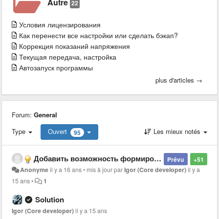
Autre
22
Условия лицензирования
Как перенести все настройки или сделать бэкап?
Коррекция показаний напряжения
Текущая передача, настройка
Автозапуск программы
plus d'articles →
Forum:
General
Type
Ouvert
Les mieux notés
95
Добавить возможность формирования пользовательского экрана - Allow user to configure screen with custom sensors
Prévu
+51
Anonyme
il y a 16 ans
•
mis à jour par
Igor (Core developer)
il y a
15 ans
•
1
Solution
Igor (Core developer)
il y a 15 ans